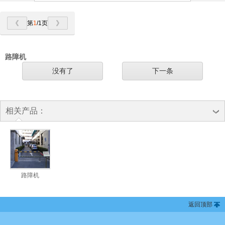
第
1
/1页
路障机
没有了
下一条
相关产品：
路障机
返回顶部