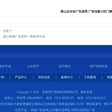
梁山全自动广告道闸 广告传媒小区门
：
没有了
：
梁山智能广告道闸一体机停车场
南停车场
山东冠宇
冠宇现代
冠宇智能科技
介绍
|
产品中心
|
供应信息
|
新闻中心
|
工程案例
|
商
Copyright © 2026
济南冠宇智能科技有限公司
版权所有
联系人：李经理 13864088976
电话：0531-88581615
传真：0531-88581615
南市历城区大桥路西侧零点物流以北济南电子商务物流园2-312号
网站备案号：
鲁ICP
主营产品： 济南广告道闸,山东栅栏道闸机,车牌识别系统厂家