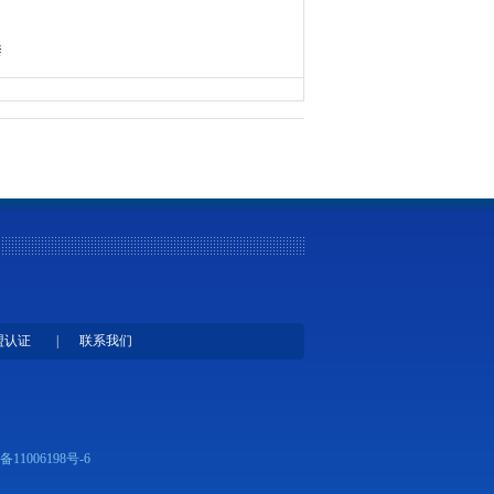
禁
盟认证
|
联系我们
备11006198号-6