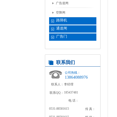
广告道闸
空降闸
路障机
通道闸
广告门
联系我们
公司热线：
13864088976
联系人：
李经理
185437481
联系QQ：
电 话：
0531-88581615
传 真：