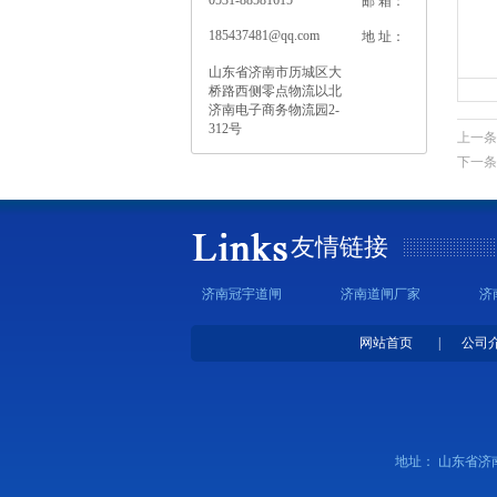
0531-88581615
邮 箱：
185437481@qq.com
地 址：
山东省济南市历城区大
桥路西侧零点物流以北
济南电子商务物流园2-
312号
上一条
下一条
友情链接
济南冠宇道闸
济南道闸厂家
济
网站首页
|
公司
地址： 山东省济